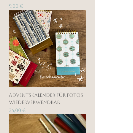
Preis
9,00 €
Adventskalender für Fotos -
wiederverwendbar
Preis
24,00 €