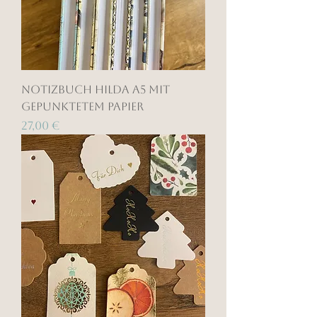
Notizbuch Hilda A5 mit
gepunktetem Papier
Preis
27,00 €