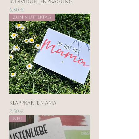
individueller Prägung
Preis
6,50 €
zum Muttertag
Klappkarte Mama
Preis
2,50 €
Neu