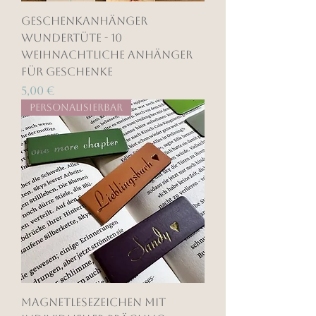
Geschenkanhänger
Wundertüte - 10
weihnachtliche Anhänger
für Geschenke
Preis
5,00 €
Personalisierbar
Magnetlesezeichen mit