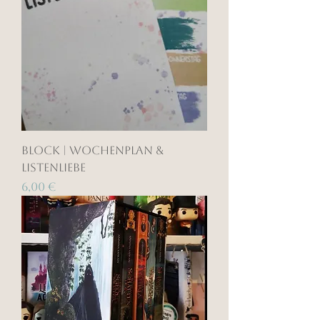
Block | Wochenplan &
Listenliebe
Preis
6,00 €