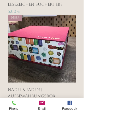
Lesezeichen Bücherliebe
Preis
5,00 €
Neu
Nadel & Faden |
Aufbewahrungsbox
Preis
65,00 €
Phone
Email
Facebook