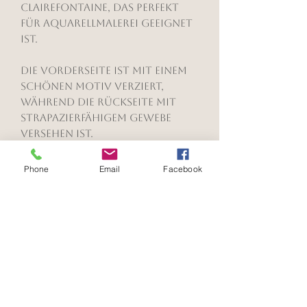
clairefontaine, das perfekt
für Aquarellmalerei geeignet
ist.
Die Vorderseite ist mit einem
schönen Motiv verziert,
während die Rückseite mit
strapazierfähigem Gewebe
versehen ist.
Die farblich passende
Spiralbindung ermöglicht ein
Phone
Email
Facebook
flaches Aufschlagen, damit
du mühelos und bequem auf
beiden Seiten malen kannst.
Wähle zwischen den Größen
A4 oder A5, um deinen
Bedürfnissen gerecht zu
werden. Hol dir jetzt deinen
Aquarellblock und lass
deiner Kreativität freien Lauf!