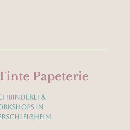
Tinte Papeterie
chbinderei &
rkshops in
rschleißheim