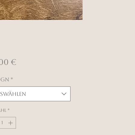
Preis
,00 €
ign
*
swählen
ahl
*