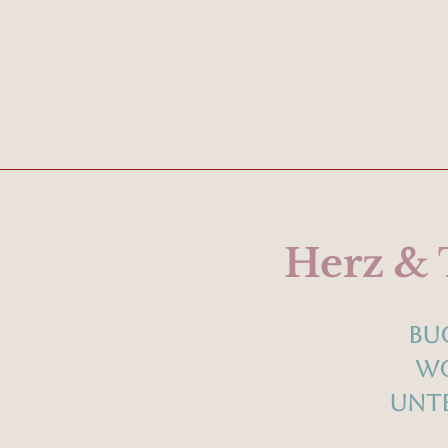
Herz & 
Bu
Wo
Unte